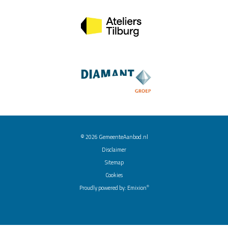
© 2026
GemeenteAanbod.nl
Disclaimer
Sitemap
Cookies
®
Proudly powered by:
Emixion