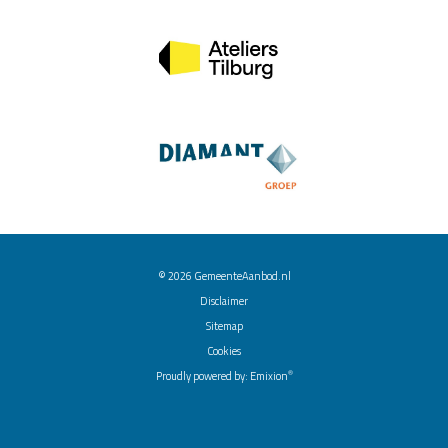
© 2026
GemeenteAanbod.nl
Disclaimer
Sitemap
Cookies
®
Proudly powered by:
Emixion