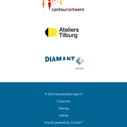
© 2026
GemeenteAanbod.nl
Disclaimer
Sitemap
Cookies
®
Proudly powered by:
Emixion