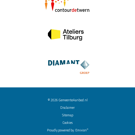
© 2026
GemeenteAanbod.nl
Disclaimer
Sitemap
Cookies
®
Proudly powered by:
Emixion