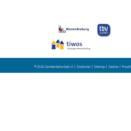
© 2026
GemeenteAanbod.nl
Disclaimer
Sitemap
Cookies
Proudl