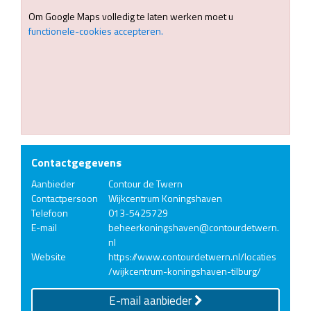
Om Google Maps volledig te laten werken moet u
functionele-cookies accepteren.
Contactgegevens
Aanbieder
Contour de Twern
Contactpersoon
Wijkcentrum Koningshaven
Telefoon
013-5425729
E-mail
beheerkoningshaven@contourdetwern.
nl
Website
https://www.contourdetwern.nl/locaties
/wijkcentrum-koningshaven-tilburg/
E-mail aanbieder