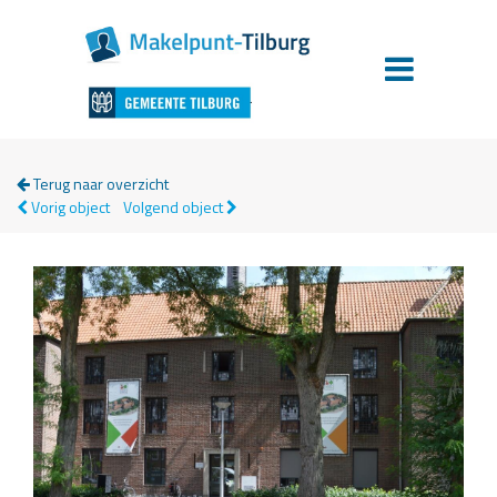
Terug naar overzicht
Vorig object
Volgend object