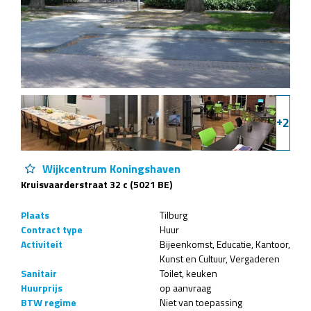
+
2
Wijkcentrum Koningshaven
Kruisvaarderstraat 32 c (5021 BE)
Plaats
Tilburg
Contract type
Huur
Activiteit
Bijeenkomst
Educatie
Kantoor
Kunst en Cultuur
Vergaderen
Sanitair
Toilet
keuken
Huurprijs
op aanvraag
BTW regime
Niet van toepassing