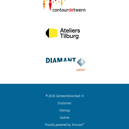
© 2026
GemeenteAanbod.nl
Disclaimer
Sitemap
Cookies
®
Proudly powered by:
Emixion