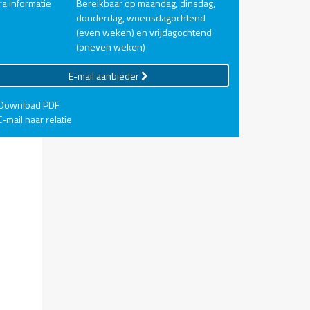
ra informatie
Bereikbaar op maandag, dinsdag,
donderdag, woensdagochtend
(even weken) en vrijdagochtend
(oneven weken)
E-mail aanbieder
Download PDF
-mail naar relatie