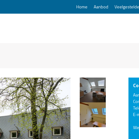
Home
Aanbod
Veelgestelde
Co
Aa
Co
Te
E-m
We