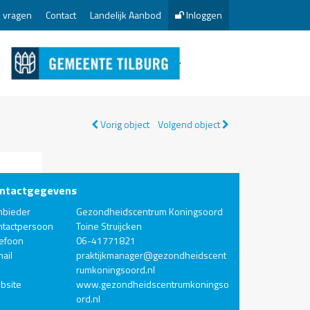
 vragen
Contact
Landelijk Aanbod
Inloggen
Vorig object
Volgend object
ntactgegevens
nbieder
Gezondheidscentrum Koningsoord
ntactpersoon
Toine Struijcken
lefoon
06-41771821
ail
praktijkmanager@gezondheidscent
rumkoningsoord.nl
bsite
www.gezondheidscentrumkoningso
ord.nl