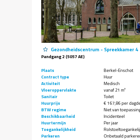
Gezondheidscentrum - Spreekkamer 4
Pandgang 2 (5057 AE)
Plaats
Berkel-Enschot
Contract type
Huur
Activiteit
Medisch
Vloeroppervlakte
vanaf 21 m²
Sanitair
Toilet
Huurprijs
€ 167,86 per dagd
BTW regime
Niet van toepassin
Beschikbaarheid
Incidenteel
Huurtermijn
Per jaar
Toegankelijkheid
Rolstoeltoegankeli
Parkeren
Onbetaald parkere