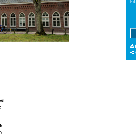
Ext
E
eel
g
jk
n