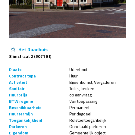
Het Raadhuis
Slimstraat 2 (5071 EJ)
Plaats
Udenhout
Contract type
Huur
Activiteit
Bijeenkomst
Vergaderen
Sanitair
Toilet
keuken
Huurprijs
op aanvraag
BTW regime
Van toepassing
Beschikbaarheid
Permanent
Huurtermijn
Per dagdeel
Toegankelijkheid
Rolstoeltoegankelijk
Parkeren
Onbetaald parkeren
Eigendom
Gemeentelijk object