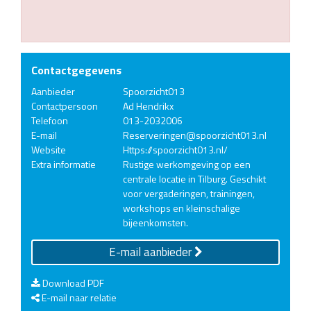
Contactgegevens
Aanbieder
Spoorzicht013
Contactpersoon
Ad Hendrikx
Telefoon
013-2032006
E-mail
Reserveringen@spoorzicht013.nl
Website
Https://spoorzicht013.nl/
Extra informatie
Rustige werkomgeving op een
centrale locatie in Tilburg. Geschikt
voor vergaderingen, trainingen,
workshops en kleinschalige
bijeenkomsten.
E-mail aanbieder
Download PDF
E-mail naar relatie