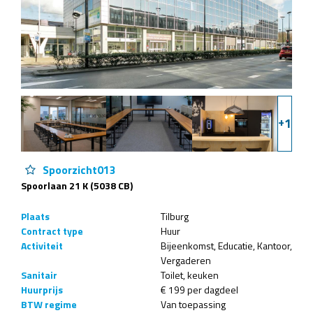
+
1
Spoorzicht013
Spoorlaan 21 K (5038 CB)
Plaats
Tilburg
Contract type
Huur
Activiteit
Bijeenkomst
Educatie
Kantoor
Vergaderen
Sanitair
Toilet
keuken
Huurprijs
€ 199 per dagdeel
BTW regime
Van toepassing