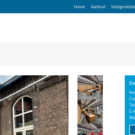
Home
Aanbod
Veelgestelde
Co
Aa
Co
Te
E-m
We