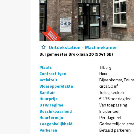
Ontdekstation - Machinekamer
Burgemeester Brokxlaan 20 (5041 SB)
Plaats
Tilburg
Contract type
Huur
Activiteit
Bijeenkomst
Educa
Vloeroppervlakte
circa 50 m²
Sanitair
Toilet
keuken
Huurprijs
€ 175 per dagdeel
BTW regime
Van toepassing
Beschikbaarheid
Incidenteel
Huurtermijn
Per dagdeel
Toegankelijkheid
Gedeeltelijk rolsto
Parkeren
Betaald parkeren