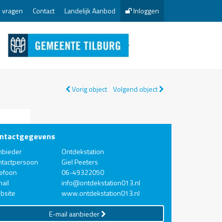
 vragen
Contact
Landelijk Aanbod
Inloggen
Vorig object
Volgend object
ntactgegevens
nbieder
Ontdekstation
ntactpersoon
Giel Peeters
lefoon
06-49322050
ail
info@ontdekstation013.nl
bsite
www.ontdekstation013.nl
E-mail aanbieder