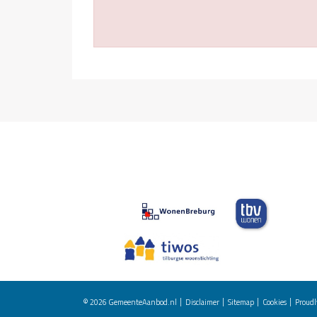
© 2026
GemeenteAanbod.nl
Disclaimer
Sitemap
Cookies
Proudl