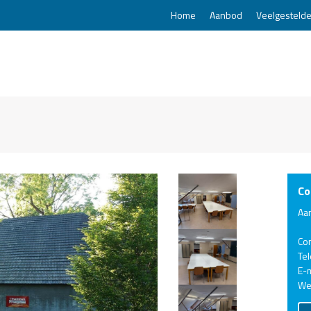
Home
Aanbod
Veelgestelde
Co
Aa
Co
Te
E-m
We