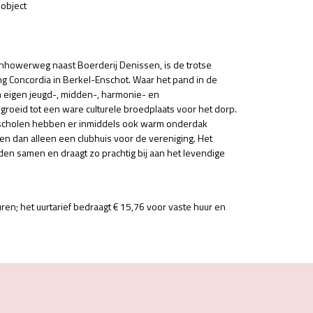
object
enhowerweg naast Boerderij Denissen, is de trotse
ng Concordia in Berkel-Enschot. Waar het pand in de
un eigen jeugd-, midden-, harmonie- en
egroeid tot een ware culturele broedplaats voor het dorp.
ekscholen hebben er inmiddels ook warm onderdak
n dan alleen een clubhuis voor de vereniging. Het
jden samen en draagt zo prachtig bij aan het levendige
en; het uurtarief bedraagt € 15,76 voor vaste huur en