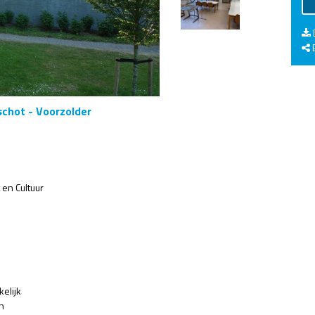
E
chot - Voorzolder
 en Cultuur
kelijk
n