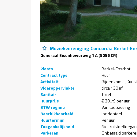
Muziekvereniging Concordia Berkel-Ens
Generaal Eisenhowerweg 1 A (5056 CR)
Plaats
Berkel-Enschot
Contract type
Huur
Activiteit
Bijeenkomst
Kunst
Vloeroppervlakte
circa 130 m²
Sanitair
Toilet
Huurprijs
€ 20,79 per uur
BTW regime
Van toepassing
Beschikbaarheid
Incidenteel
Huurtermijn
Per uur
Toegankelijkheid
Niet rolstoeltoegan
Parkeren
Onbetaald parkere