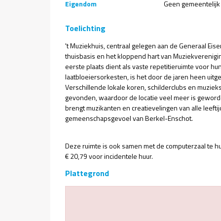
Eigendom
Geen gemeentelijk 
Toelichting
't Muziekhuis, centraal gelegen aan de Generaal Eis
thuisbasis en het kloppend hart van Muziekverenigi
eerste plaats dient als vaste repetitieruimte voor h
laatbloeiersorkesten, is het door de jaren heen uitg
Verschillende lokale koren, schilderclubs en muzi
gevonden, waardoor de locatie veel meer is geworde
brengt muzikanten en creatievelingen van alle leefti
gemeenschapsgevoel van Berkel-Enschot.
Deze ruimte is ook samen met de computerzaal te hur
€ 20,79 voor incidentele huur.
Plattegrond