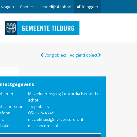
 vragen
Contact
Landelijk Aanbod
Inloggen
Vorig object
Volgend object
ntactgegevens
nbieder
Muziekvereniging Concordia Berkel-En
schot
ntactpersoon
Joep Staats
lefoon
06-17744745
ail
muziekhuis@mv-concordia.nl
bsite
mv-concordia.nl