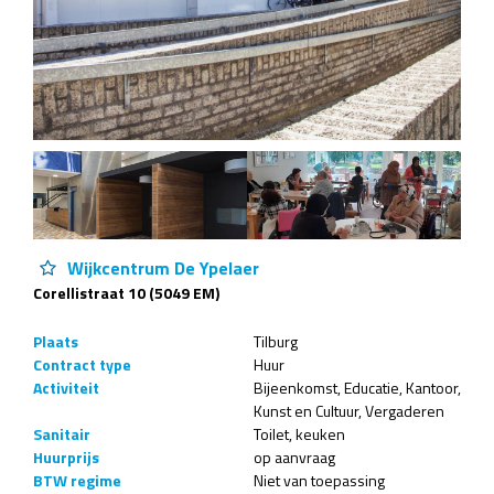
Wijkcentrum De Ypelaer
Corellistraat 10 (5049 EM)
Plaats
Tilburg
Contract type
Huur
Activiteit
Bijeenkomst
Educatie
Kantoor
Kunst en Cultuur
Vergaderen
Sanitair
Toilet
keuken
Huurprijs
op aanvraag
BTW regime
Niet van toepassing