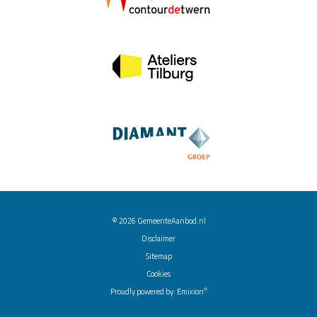
© 2026
GemeenteAanbod.nl
Disclaimer
Sitemap
Cookies
®
Proudly powered by:
Emixion