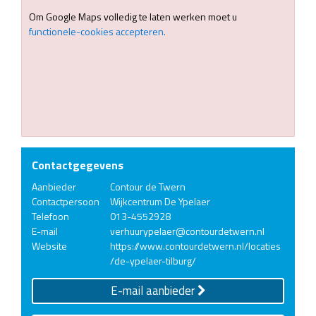
Om Google Maps volledig te laten werken moet u
functionele-cookies accepteren.
Contactgegevens
Aanbieder
Contour de Twern
Contactpersoon
Wijkcentrum De Ypelaer
Telefoon
013-4552928
E-mail
verhuurypelaer@contourdetwern.nl
Website
https://www.contourdetwern.nl/locaties
/de-ypelaer-tilburg/
E-mail aanbieder