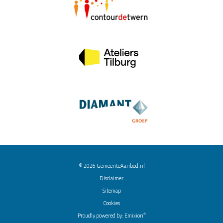
© 2026
GemeenteAanbod.nl
Disclaimer
Sitemap
Cookies
®
Proudly powered by:
Emixion