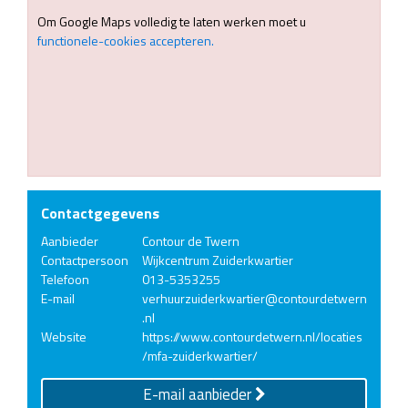
Om Google Maps volledig te laten werken moet u
functionele-cookies accepteren.
Contactgegevens
Aanbieder
Contour de Twern
Contactpersoon
Wijkcentrum Zuiderkwartier
Telefoon
013-5353255
E-mail
verhuurzuiderkwartier@contourdetwern
.nl
Website
https://www.contourdetwern.nl/locaties
/mfa-zuiderkwartier/
E-mail aanbieder