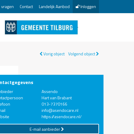
 vragen
Contact
Landelijk Aanbod
Inloggen
Vorig object
Volgend object
ntactgegevens
nbieder
Assendo
ntactpersoon
Hart van Brabant
lefoon
013-7370166
ail
info@asendocare.nl
bsite
https://asendocare.nl/
E-mail aanbieder