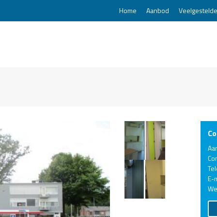
Home
Aanbod
Veelgestelde
Co
Aa
Co
Te
E-m
We