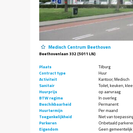
Medisch Centrum Beethoven
Beethovenlaan 332 (5011 LN)
Plaats
Tilburg
Contract type
Huur
Activiteit
Kantoor
Medisch
Sanitair
Toilet
keuken
kle
Huurprijs
op aanvraag
BTW regime
In overleg
Beschikbaarheid
Permanent
Huurtermijn
Per maand
Toegankelijkheid
Niet van toepassin
Parkeren
Onbetaald parkere
Eigendom
Geen gemeentelijk 