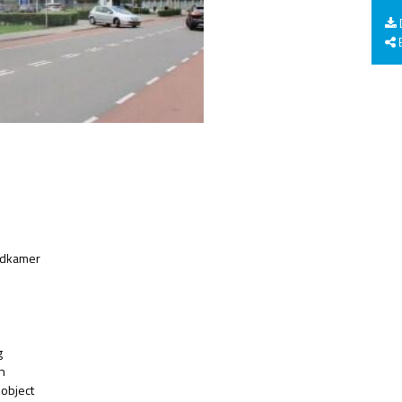
E
edkamer
g
n
object