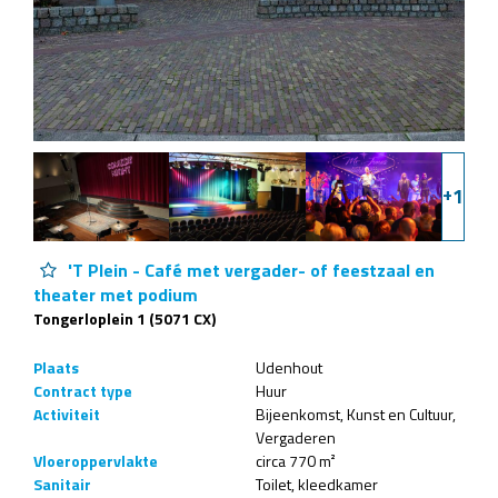
+
1
'T Plein - Café met vergader- of feestzaal en
theater met podium
Tongerloplein 1 (5071 CX)
Plaats
Udenhout
Contract type
Huur
Activiteit
Bijeenkomst
Kunst en Cultuur
Vergaderen
Vloeroppervlakte
circa 770 m²
Sanitair
Toilet
kleedkamer