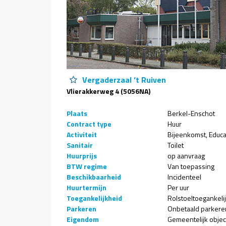
Vergaderzaal ‘t Ruiven
Vlierakkerweg 4 (5056NA)
Plaats
Berkel-Enschot
Contract type
Huur
Activiteit
Bijeenkomst
Educa
Sanitair
Toilet
Huurprijs
op aanvraag
BTW regime
Van toepassing
Beschikbaarheid
Incidenteel
Huurtermijn
Per uur
Toegankelijkheid
Rolstoeltoegankeli
Parkeren
Onbetaald parkere
Eigendom
Gemeentelijk objec