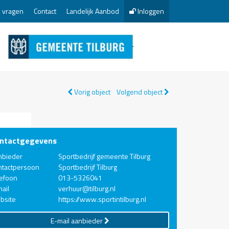
 vragen
Contact
Landelijk Aanbod
Inloggen
Vorig object
Volgend object
ntactgegevens
nbieder
Sportbedrijf gemeente Tilburg
ntactpersoon
Sportbedrijf Tilburg
lefoon
013-5326041
ail
verhuur@tilburg.nl
bsite
https://www.sportintilburg.nl
E-mail aanbieder