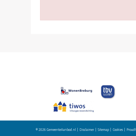
© 2026
GemeenteAanbod.nl
Disclaimer
Sitemap
Cookies
Proudl