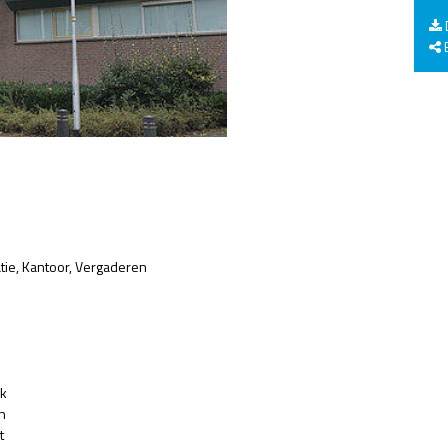
E
tie
Kantoor
Vergaderen
jk
n
t