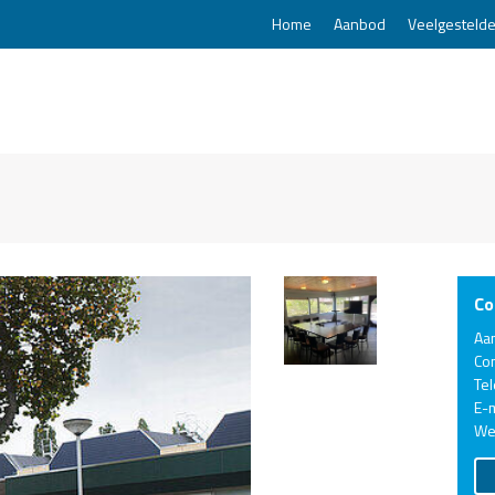
Home
Aanbod
Veelgestelde
Co
Aa
Co
Te
E-m
We