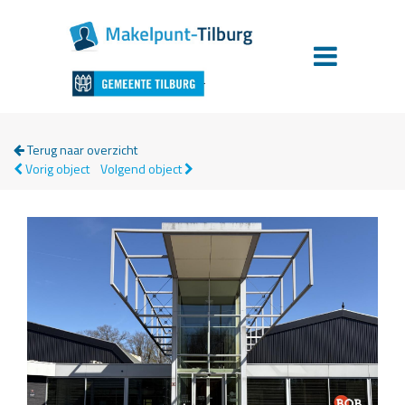
Terug naar overzicht
Vorig object
Volgend object