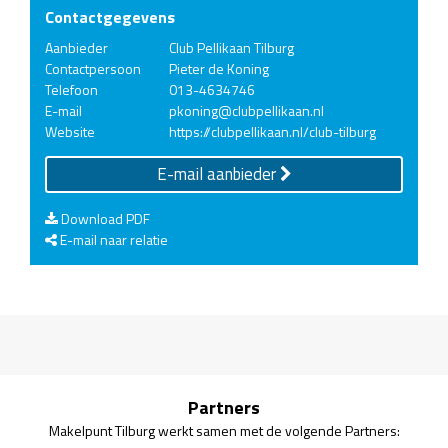
Contactgegevens
Aanbieder
Club Pellikaan Tilburg
Contactpersoon
Pieter de Koning
Telefoon
013-4634746
E-mail
pkoning@clubpellikaan.nl
Website
https://clubpellikaan.nl/club-tilburg
E-mail aanbieder
Download PDF
E-mail naar relatie
Partners
Makelpunt Tilburg werkt samen met de volgende Partners: