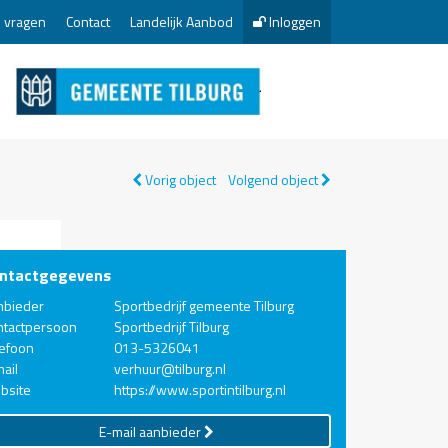
 vragen
Contact
Landelijk Aanbod
Inloggen
Vorig object
Volgend object
ntactgegevens
nbieder
Sportbedrijf gemeente Tilburg
ntactpersoon
Sportbedrijf Tilburg
lefoon
013-5326041
ail
verhuur@tilburg.nl
bsite
https://www.sportintilburg.nl
E-mail aanbieder