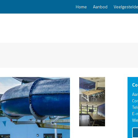
Home
Aanbod
Veelgestelde
Co
Aa
Co
Te
E-m
We