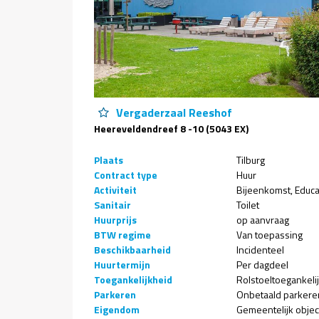
Vergaderzaal Reeshof
Heereveldendreef 8 -10 (5043 EX)
Plaats
Tilburg
Contract type
Huur
Activiteit
Bijeenkomst
Educa
Sanitair
Toilet
Huurprijs
op aanvraag
BTW regime
Van toepassing
Beschikbaarheid
Incidenteel
Huurtermijn
Per dagdeel
Toegankelijkheid
Rolstoeltoegankeli
Parkeren
Onbetaald parkere
Eigendom
Gemeentelijk objec