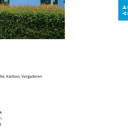
E
tie
Kantoor
Vergaderen
jk
n
t